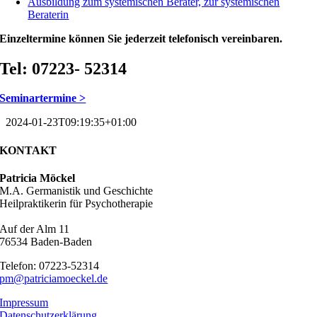
Ausbildung zum systemischen Berater, zur systemischen
Beraterin
Einzeltermine können Sie jederzeit telefonisch vereinbaren.
Tel: 07223- 52314
Seminartermine >
2024-01-23T09:19:35+01:00
KONTAKT
Patricia Möckel
M.A. Germanistik und Geschichte
Heilpraktikerin für Psychotherapie
Auf der Alm 11
76534 Baden-Baden
Telefon: 07223-52314
pm@patriciamoeckel.de
Impressum
Datenschutzerklärung