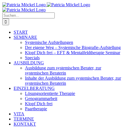
Zum
Inhalt
springen
Suche
nach:
START
SEMINARE
Systemische Aufstellungen
Der eigene Weg – Systemische Biografie-Aufstellung
Klopf Dich frei – EFT & Mentalfeldtherapie Seminar
Specials
AUSBILDUNG
Ausbildung zum systemischen Berater, zur
systemischen Beraterin
Inhalte der Ausbildung zum systemischen Berater, zur
systemischen Beraterin
EINZELBERATUNG
Lösungsorientierte Therapie
Genogrammarbeit
Klopf Dich frei
Paartherapie
VITA
TERMINE
KONTAKT