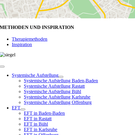
METHODEN UND INSPIRATION
Therapiemethoden
Inspiration
Toggle
Navigation
Systemische Aufstellung
Systemische Aufstellung Baden-Baden
Systemische Aufstellung Rastatt
Systemische Aufstellung Bühl
Systemische Aufstellung Karlsruhe
Systemische Aufstellung Offenburg
EFT
EFT in Baden-Baden
EFT in Rastatt
EFT in Bühl
EFT in Karlsruhe
EFT in Offenburg