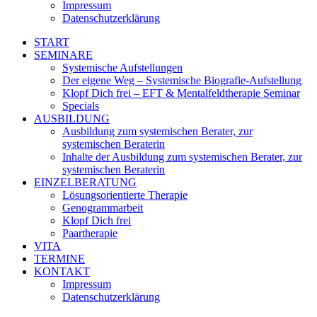
Impressum
Datenschutzerklärung
START
SEMINARE
Systemische Aufstellungen
Der eigene Weg – Systemische Biografie-Aufstellung
Klopf Dich frei – EFT & Mentalfeldtherapie Seminar
Specials
AUSBILDUNG
Ausbildung zum systemischen Berater, zur
systemischen Beraterin
Inhalte der Ausbildung zum systemischen Berater, zur
systemischen Beraterin
EINZELBERATUNG
Lösungsorientierte Therapie
Genogrammarbeit
Klopf Dich frei
Paartherapie
VITA
TERMINE
KONTAKT
Impressum
Datenschutzerklärung